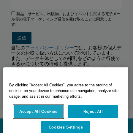
製品、サービス、出版物、およびイベントに関する電子メー
ル等の電子マーケティング通信を受け取ることに同意しま
す。
当社の
プライバシー ポリシー
では、お客様の個人デ
ータのお取り扱い方法について説明しています。
また、データ主体としての権利をどのように行使で
きるかについての情報も提供します。
お客様は、送信された電子マーケティング通信内の
「登録解除」リンクをクリックすることにより、い
つでも同意を撤回する権利を有します。
このフォームを送信することにより、
利用規約
に同
By clicking “Accept All Cookies”, you agree to the storing of
意したものとみなされます。
cookies on your device to enhance site navigation, analyze site
usage, and assist in our marketing efforts.
Accept All Cookies
Reject All
Cookies Settings
HEXAGON MANUFACTURING INTELLIGENCE ©
2026