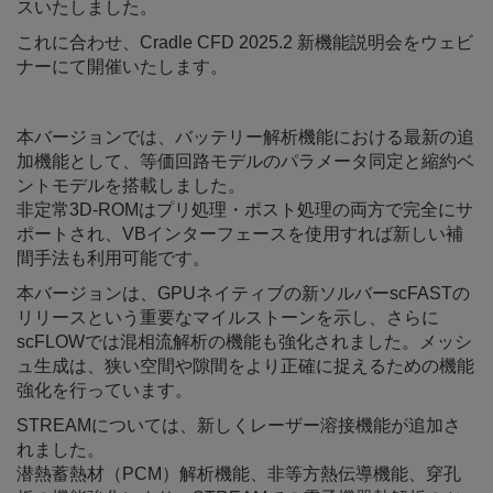
スいたしました。
これに合わせ、Cradle CFD 2025.2 新機能説明会をウェビ
ナーにて開催いたします。
本バージョンでは、バッテリー解析機能における最新の追
加機能として、等価回路モデルのパラメータ同定と縮約ベ
ントモデルを搭載しました。
非定常3D-ROMはプリ処理・ポスト処理の両方で完全にサ
ポートされ、VBインターフェースを使用すれば新しい補
間手法も利用可能です。
本バージョンは、GPUネイティブの新ソルバーscFASTの
リリースという重要なマイルストーンを示し、さらに
scFLOWでは混相流解析の機能も強化されました。メッシ
ュ生成は、狭い空間や隙間をより正確に捉えるための機能
強化を行っています。
STREAMについては、新しくレーザー溶接機能が追加さ
れました。
潜熱蓄熱材（PCM）解析機能、非等方熱伝導機能、穿孔